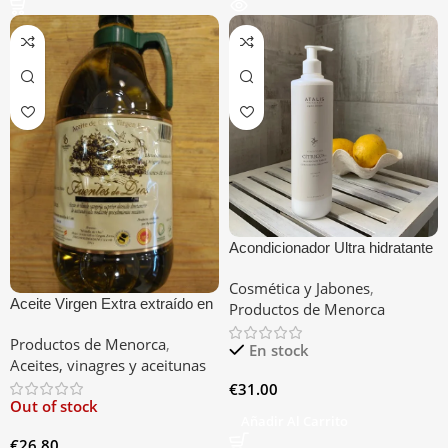
Acondicionador Ultra hidratante
de Cítricos y Manteca de Karité
Cosmética y Jabones
,
Aceite Virgen Extra extraí­do en
Productos de Menorca
frio 2L
Productos de Menorca
,
En stock
Aceites, vinagres y aceitunas
€
31.00
Out of stock
Añadir Al Carrito
€
26.80