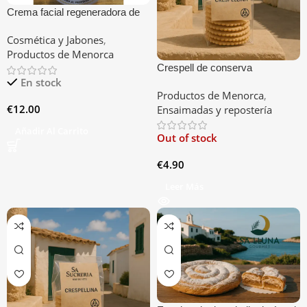
Crema facial regeneradora de
propóleo
Cosmética y Jabones
,
Productos de Menorca
Crespell de conserva
En stock
Productos de Menorca
,
€
12.00
Ensaimadas y repostería
Añadir Al Carrito
Out of stock
€
4.90
Leer Más