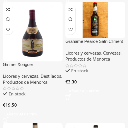
Grahame Pearce Satn Climent
Brown Ale
Licores y cervezas
,
Cervezas
,
Productos de Menorca
Ginmel Xoriguer
En stock
Licores y cervezas
,
Destilados
,
€
3.30
Productos de Menorca
Añadir Al Carrito
En stock
€
19.50
Añadir Al Carrito