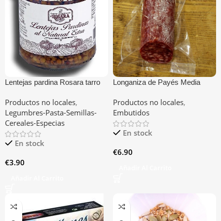
Lentejas pardina Rosara tarro
Longaniza de Payés Media
1/2 KG
pieza
Productos no locales
,
Productos no locales
,
Legumbres-Pasta-Semillas-
Embutidos
Cereales-Especias
En stock
En stock
€
6.90
€
3.90
Añadir Al Carrito
Añadir Al Carrito