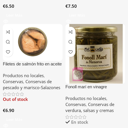
€
6.50
€
7.50
Leer Más
Leer Más
Filetes de salmón frito en aceite
Productos no locales
,
Conservas
,
Conservas de
Fonoll marí­ en vinagre
pescado y marisco-Salazones
Productos no locales
,
Out of stock
Conservas
,
Conservas de
€
6.90
verdura, salsas y cremas
Leer Más
En stock