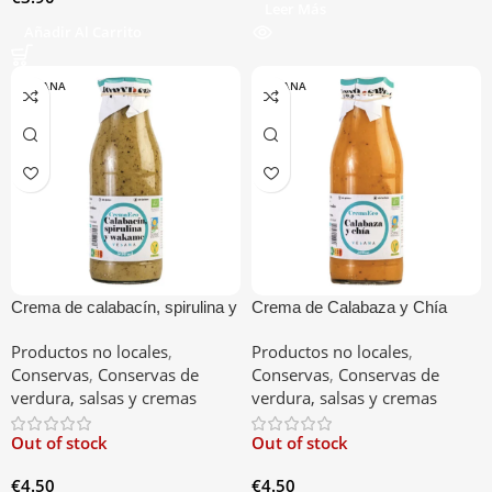
Leer Más
Añadir Al Carrito
VESANA
VESANA
Crema de calabacín, spirulina y
Crema de Calabaza y Chía
wakame
Productos no locales
,
Productos no locales
,
Conservas
,
Conservas de
Conservas
,
Conservas de
verdura, salsas y cremas
verdura, salsas y cremas
Out of stock
Out of stock
€
4.50
€
4.50