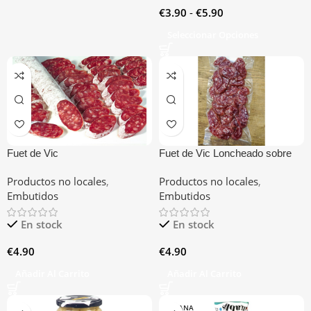
€
3.90
-
€
5.90
Seleccionar Opciones
Fuet de Vic
Fuet de Vic Loncheado sobre
150GR
Productos no locales
,
Productos no locales
,
Embutidos
Embutidos
En stock
En stock
€
4.90
€
4.90
Añadir Al Carrito
Añadir Al Carrito
VESANA