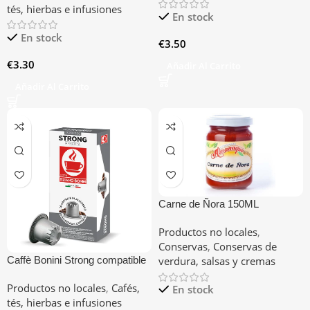
tés, hierbas e infusiones
En stock
En stock
€
3.50
€
3.30
Añadir Al Carrito
Añadir Al Carrito
Carne de Ñora 150ML
Productos no locales
,
Conservas
,
Conservas de
Caffè Bonini Strong compatible
verdura, salsas y cremas
con Nespresso
Productos no locales
,
Cafés,
En stock
tés, hierbas e infusiones