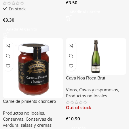
€
3.50
En stock
Añadir Al Carrito
€
3.30
Añadir Al Carrito
Cava Noa Roca Brut
Vinos
,
Cavas y espumosos
,
Productos no locales
Carne de pimiento choricero
Out of stock
Productos no locales
,
€
10.90
Conservas
,
Conservas de
verdura, salsas y cremas
Leer Más