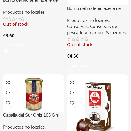
Bonito del Norte en aceite de
oliva Ortiz Bote cristal 220g
Bonito del norte en aceite de
Productos no locales
oliva Ortiz Lata 112g
Productos no locales
,
Out of stock
Conservas
,
Conservas de
pescado y marisco-Salazones
€
8.60
Out of stock
Leer Más
€
4.50
Leer Más
Caballa del Sur Ortiz 165 Grs
Productos no locales
,