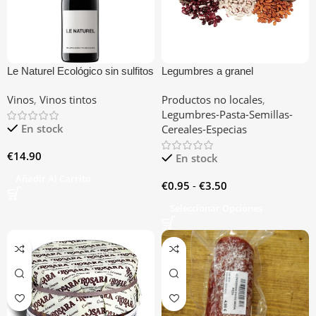
Le Naturel Ecológico sin sulfitos
Legumbres a granel
D.O Navarra
Vinos
,
Vinos tintos
Productos no locales
,
Legumbres-Pasta-Semillas-
En stock
Cereales-Especias
€
14.90
En stock
Añadir Al Carrito
€
0.95
-
€
3.50
Seleccionar Opciones