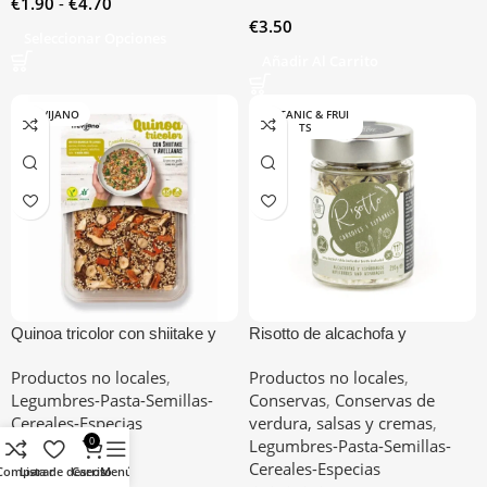
€
1.90
-
€
4.70
€
3.50
Seleccionar Opciones
Añadir Al Carrito
TREVIJANO
BOTANIC & FRUI
TS
Quinoa tricolor con shiitake y
Risotto de alcachofa y
avellanas
espárragos
Productos no locales
,
Productos no locales
,
Legumbres-Pasta-Semillas-
Conservas
,
Conservas de
Cereales-Especias
verdura, salsas y cremas
,
0
Legumbres-Pasta-Semillas-
En stock
Cereales-Especias
Comparar
Lista de deseos
Carrito
Menú