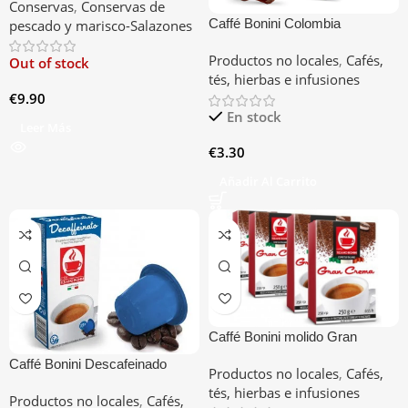
Conservas
,
Conservas de
Caffé Bonini Colombia
pescado y marisco-Salazones
compatible con Nespresso
Productos no locales
,
Cafés,
Out of stock
tés, hierbas e infusiones
€
9.90
En stock
Leer Más
€
3.30
Añadir Al Carrito
Caffé Bonini molido Gran
Crema
Caffé Bonini Descafeinado
Productos no locales
,
Cafés,
compatible con Nespresso
tés, hierbas e infusiones
Productos no locales
,
Cafés,