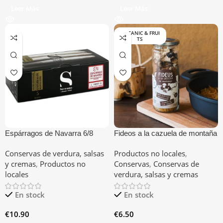
Leer Más
Leer Más
BOTANIC & FRUI
TS
Espárragos de Navarra 6/8
Fideos a la cazuela de montaña
Estuche D.O. 390
Conservas de verdura, salsas
Productos no locales
,
y cremas
,
Productos no
Conservas
,
Conservas de
locales
verdura, salsas y cremas
En stock
En stock
€
10.90
€
6.50