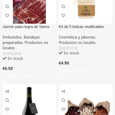
Jamón pata negra de Sierra
Kit de 5 bolsas reutilizables
Nevada
Embutidos
,
Bandejas
Cosmética y Jabones
,
preparadas
,
Productos no
Productos no locales
locales
En stock
En stock
€
4.90
€
6.50
Añadir Al Carrito
Añadir Al Carrito