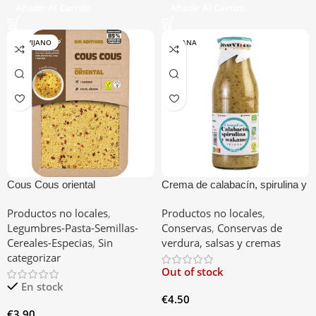
Añadir Al Carrito
Añadir Al Carrito
TREVIJANO
VESANA
Cous Cous oriental
Crema de calabacín, spirulina y
wakame
Productos no locales
,
Productos no locales
,
Legumbres-Pasta-Semillas-
Conservas
,
Conservas de
Cereales-Especias
,
Sin
verdura, salsas y cremas
categorizar
Out of stock
En stock
€
4.50
€
3.90