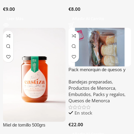
€
9.00
€
8.00
Leer Más
Añadir Al Carrito
Pack menorquin de quesos y
sobrasada
Bandejas preparadas
,
Productos de Menorca
,
Embutidos
,
Packs y regalos
,
Quesos de Menorca
En stock
€
22.00
Miel de tomillo 500grs
Añadir Al Carrito