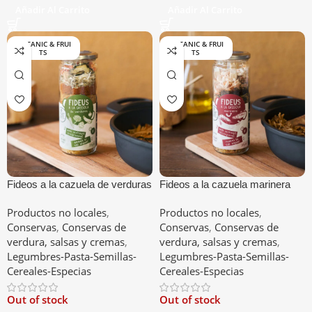
Añadir Al Carrito
Añadir Al Carrito
BOTANIC & FRUI
BOTANIC & FRUI
TS
TS
Fideos a la cazuela de verduras
Fideos a la cazuela marinera
Productos no locales
,
Productos no locales
,
Conservas
,
Conservas de
Conservas
,
Conservas de
verdura, salsas y cremas
,
verdura, salsas y cremas
,
Legumbres-Pasta-Semillas-
Legumbres-Pasta-Semillas-
Cereales-Especias
Cereales-Especias
Out of stock
Out of stock