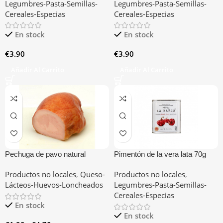
Legumbres-Pasta-Semillas-
Legumbres-Pasta-Semillas-
Cereales-Especias
Cereales-Especias
En stock
En stock
€
3.90
€
3.90
Añadir Al Carrito
Añadir Al Carrito
Pechuga de pavo natural
Pimentón de la vera lata 70g
loncheada
Productos no locales
,
Queso-
Productos no locales
,
Lácteos-Huevos-Loncheados
Legumbres-Pasta-Semillas-
Cereales-Especias
En stock
En stock