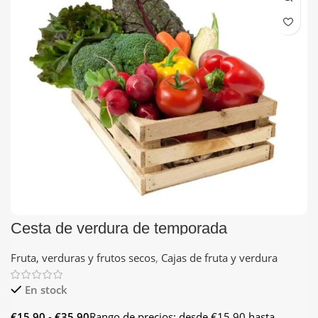
Cesta de verdura de temporada
Fruta, verduras y frutos secos
,
Cajas de fruta y verdura
En stock
€
15.90
-
€
35.90
Rango de precios: desde €15.90 hasta