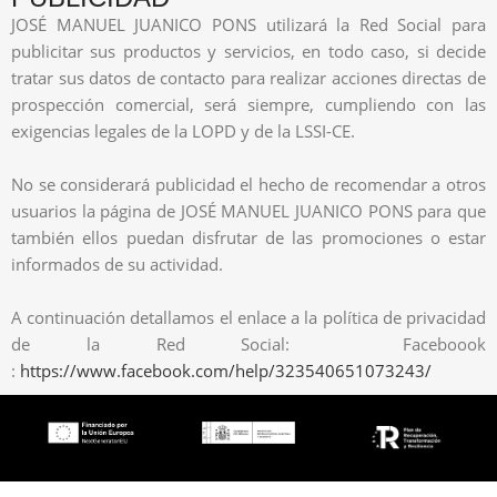
JOSÉ MANUEL JUANICO PONS utilizará la Red Social para
publicitar sus productos y servicios, en todo caso, si decide
tratar sus datos de contacto para realizar acciones directas de
prospección comercial, será siempre, cumpliendo con las
exigencias legales de la LOPD y de la LSSI-CE.
No se considerará publicidad el hecho de recomendar a otros
usuarios la página de JOSÉ MANUEL JUANICO PONS para que
también ellos puedan disfrutar de las promociones o estar
informados de su actividad.
A continuación detallamos el enlace a la política de privacidad
de la Red Social: Faceboook
:
https://www.facebook.com/help/323540651073243/