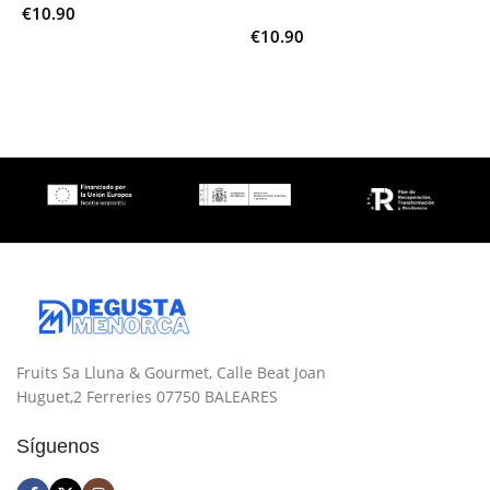
€
10.90
€
€
10.90
Leer Más
Añadir Al Carrito
Fruits Sa Lluna & Gourmet, Calle Beat Joan
Huguet,2 Ferreries 07750 BALEARES
Síguenos