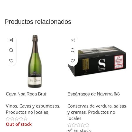
Productos relacionados
Cava Noa Roca Brut
Espárragos de Navarra 6/8
F
Estuche D.O. 390
Vinos
,
Cavas y espumosos
,
Conservas de verdura, salsas
P
Productos no locales
y cremas
,
Productos no
E
locales
Out of stock
En stock