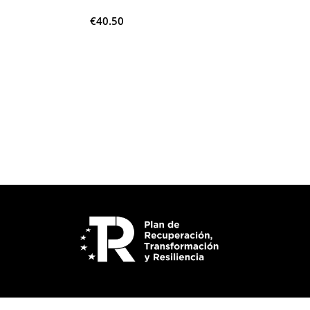
€
40.50
Añadir Al Carrito