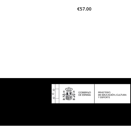
€
57.00
r Al Carrito
Leer Más