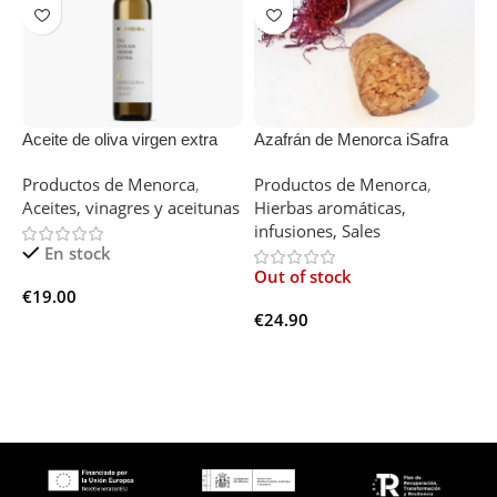
Aceite de oliva virgen extra
Azafrán de Menorca iSafra
B
Morvedra Menorca 500cl
Tube
Productos de Menorca
,
Productos de Menorca
,
P
Aceites, vinagres y aceitunas
Hierbas aromáticas,
V
infusiones, Sales
En stock
O
Out of stock
€
19.00
€
€
24.90
Añadir Al Carrito
Leer Más