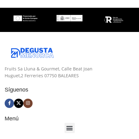
1L
1L
,
,
2L
2L
,
,
15L
15L
Natury
Goodgranel
MARCA
MARCA
Fruits Sa Lluna & Gourmet, Calle Beat Joan
Huguet,2 Ferreries 07750 BALEARES
Síguenos
Menú