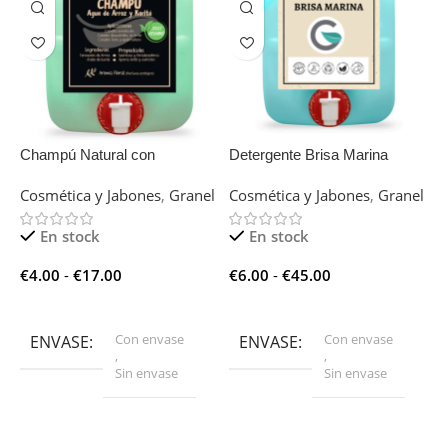
Champú Natural con
Detergente Brisa Marina
D
Hidrolizados de Trigo y Soja
Cosmética y Jabones
,
Granel
Cosmética y Jabones
,
Granel
C
En stock
En stock
€
4.00
-
€
17.00
€
6.00
-
€
45.00
€
Seleccionar Opciones
Seleccionar Opciones
Con envase
Con envase
ENVASE
ENVASE
,
,
Sin envase
Sin envase
0,5L
0,5L
CANTIDAD
CANTIDAD
,
,