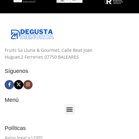
Fruits Sa Lluna & Gourmet, Calle Beat Joan
Huguet,2 Ferreries 07750 BALEARES
Síguenos
Menú
Políticas
Aviso legal y LOPD