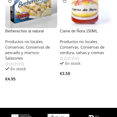
Berberechos al natural
Carne de Ñora 150ML
C
1
Productos no locales
,
Productos no locales
,
P
Conservas
,
Conservas de
Conservas
,
Conservas de
L
pescado y marisco-
verdura, salsas y cremas
C
Salazones
En stock
En stock
€
3.50
€
€
4.95
Añadir Al Carrito
Añadir Al Carrito