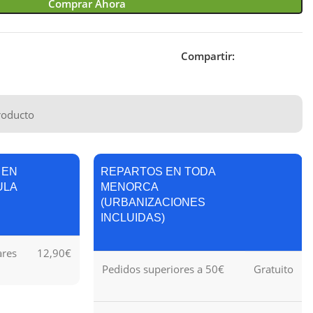
Comprar Ahora
Compartir:
roducto
 EN
REPARTOS EN TODA
ULA
MENORCA
(URBANIZACIONES
INCLUIDAS)
ares
12,90€
Pedidos superiores a 50€
Gratuito