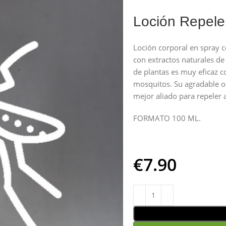
Loción Repele
Loción corporal en spray co
con extractos naturales d
de plantas es muy eficaz c
mosquitos. Su agradable ol
mejor aliado para repeler 
FORMATO 100 ML.
€
7.90