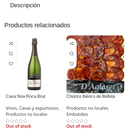
Descripción
Productos relacionados
Cava Noa Roca Brut
Chorizo Ibérico de Bellota
F
100GR
Vinos
,
Cavas y espumosos
,
Productos no locales
,
P
Productos no locales
Embutidos
E
Out of stock
Out of stock