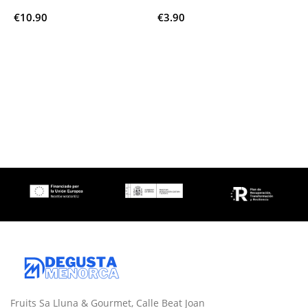
€
10.90
€
3.90
€
Leer Más
Leer Más
Fruits Sa Lluna & Gourmet, Calle Beat Joan