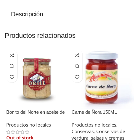
Descripción
Productos relacionados
Bonito del Norte en aceite de
Carne de Ñora 150ML
C
oliva Ortiz Bote cristal 220g
Productos no locales
Productos no locales
,
V
Conservas
,
Conservas de
P
Out of stock
verdura, salsas y cremas