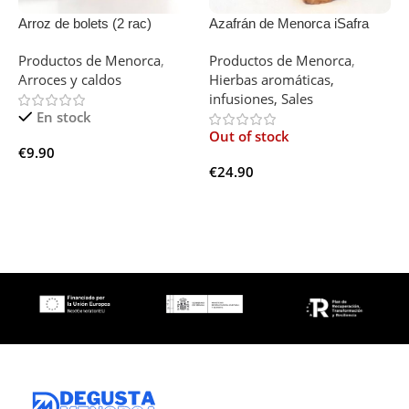
Arroz de bolets (2 rac)
Azafrán de Menorca iSafra
B
Tube
Productos de Menorca
,
Productos de Menorca
,
P
Arroces y caldos
Hierbas aromáticas,
V
infusiones, Sales
En stock
O
Out of stock
€
9.90
€
€
24.90
Añadir Al Carrito
Leer Más