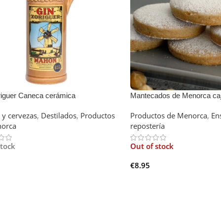
riguer Caneca cerámica
Mantecados de Menorca caj
 y cervezas
,
Destilados
,
Productos
Productos de Menorca
,
En
orca
repostería
stock
Out of stock
€
8.95
r Al Carrito
Leer Más