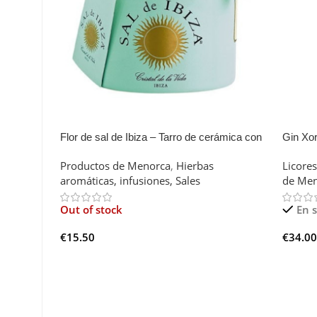
Flor de sal de Ibiza – Tarro de cerámica con
Gin Xo
cucharita
Productos de Menorca
,
Hierbas
Licores
aromáticas, infusiones, Sales
de Men
Out of stock
En 
€
15.50
€
34.00
Leer Más
Añadi