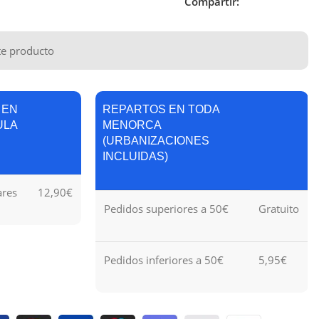
Compartir:
te producto
 EN
REPARTOS EN TODA
ULA
MENORCA
(URBANIZACIONES
INCLUIDAS)
ares
12,90€
Pedidos superiores a 50€
Gratuito
Pedidos inferiores a 50€
5,95€