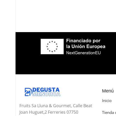
Menú
Inicio
Fruits Sa Lluna & Gourmet, Calle Beat
Joan Huguet,2 Ferreries 07750
Tienda 