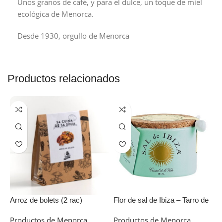
Unos granos de café, y para el dulce, un toque de miel
ecológica de Menorca.
Desde 1930, orgullo de Menorca
Productos relacionados
Arroz de bolets (2 rac)
Flor de sal de Ibiza – Tarro de
M
cerámica con cucharita
Productos de Menorca
,
Productos de Menorca
,
P