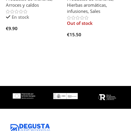
Arroces y caldos
Hierbas aromáticas,
V
infusiones, Sales
En stock
Out of stock
€
9.90
€
€
15.50
Añadir Al Carrito
Leer Más