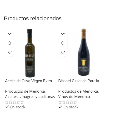
Productos relacionados
Aceite de Oliva Virgen Extra
Binitord Ciutat de Parella
G
Son Felip 500CL
C
Productos de Menorca
,
Productos de Menorca
,
L
Aceites, vinagres y aceitunas
Vinos de Menorca
P
En stock
En stock