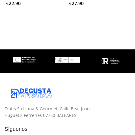
€
22.90
€
27.90
€
Añadir Al Carrito
Añadir Al Carrito
Fruits Sa Lluna & Gourmet, Calle Beat Joan
Huguet,2 Ferreries 07750 BALEARES
Síguenos