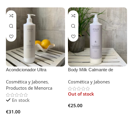
Acondicionador Ultra
Body Milk Calmante de
D
hidratante de Cítricos y
Caléndula y Manzanilla –
Cosmética y Jabones
,
Cosmética y Jabones
C
Manteca de Karité
Tamaño Familiar
Productos de Menorca
Out of stock
En stock
€
25.00
€
€
31.00
Leer Más
Añadir Al Carrito