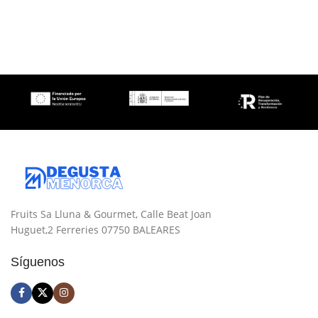
Fruits Sa Lluna & Gourmet, Calle Beat Joan
Huguet,2 Ferreries 07750 BALEARES
Síguenos