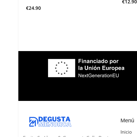
€
12.90
€
24.90
Leer 
Leer Más
Menú
Inicio